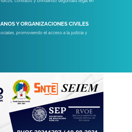
rídicos, contratos y brindando seguridad legal en
NOS Y ORGANIZACIONES CIVILES
ciales, promoviendo el acceso a la justicia y