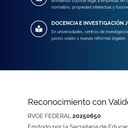
Brindando soporte legal a empresas en c
normativo, propiedad intelectual y fusion
DOCENCIA E INVESTIGACIÓN J
En universidades, centros de investigac
juicios orales y nuevas reformas legales.
Reconocimiento
con Valid
RVOE FEDERAL
20250650
Emitodo por la Secretaría de Educa